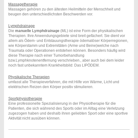
Massagetherapie
Massagen gehören zu den ältesten Heilmitteln der Menschheit und
beugen den unterschiedlichsten Beschwerden vor.
Lymphdrainage
Die
manuelle Lymphdrainage
(ML) ist eine Form der physikalischen
Therapien. Ihre Anwendungsgebiete sind breit gefächert. Sie dient vor
allem als Ödem- und Entstauungstherapie ödematöser Körperregionen,
wie Körperstamm und Extremitäten (Arme und Beine)welche nach
Traumata oder Operationen entstehen können. Besonders häufig wird
diese Therapie nach einer Tumorbehandlung
bzw.Lymphknotenentfernung verschrieben., aber auch bei dem leider
noch fast unbekanntem Krankheitsbild: Das LIPÖDEM.
Physikalische Therapien
umfasst alle Therapieverfahren, die mit Hilfe von Wärme, Licht und
elektrischen Reizen den Körper positiv stimulieren.
Sportphysiotherapie
Eine professionelle Spezialisierung in der Physiotherapie für die
Patienten, die sich während des Sports oder im Alltag eine Verletzung
zugezogen haben und deshalb ihren geliebten Sport oder eine sportive
Aktivität nicht ausüben können.